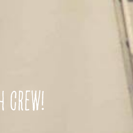
 CREW!​