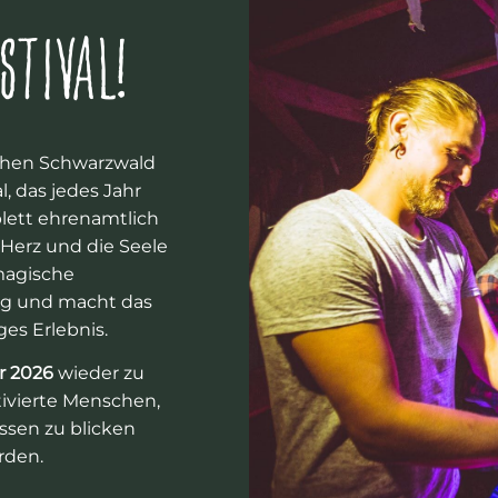
STIVAL!
schen Schwarzwald
l, das jedes Jahr
lett ehrenamtlich
s Herz und die Seele
 magische
ung und macht das
ges Erlebnis.
r 2026
wieder zu
tivierte Menschen,
issen zu blicken
rden.